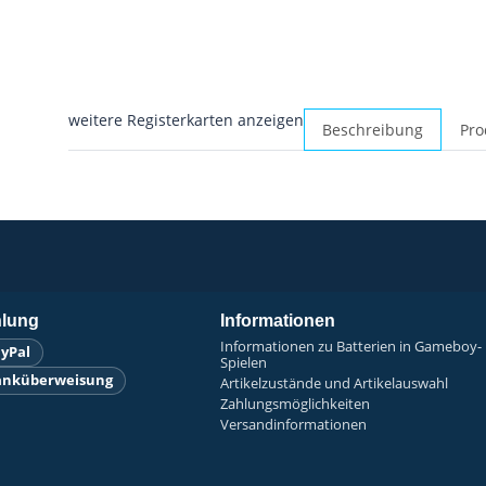
weitere Registerkarten anzeigen
Beschreibung
Pro
hlung
Informationen
Informationen zu Batterien in Gameboy-
yPal
Spielen
anküberweisung
Artikelzustände und Artikelauswahl
Zahlungsmöglichkeiten
Versandinformationen